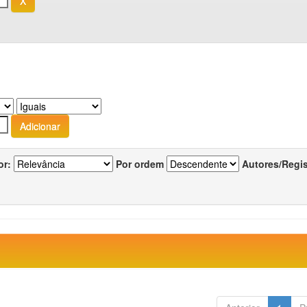
or:
Por ordem
Autores/Regi