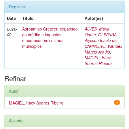
Registos:
Data
Título
Autor(es)
2022-
Agroamigo Crescer: expansão
ALVES, Maria
09
do crédito e impactos
Odete
;
OLIVEIRA,
macroeconômicos nos
Alysson Inácio de
;
municípios
CARNEIRO, Wendell
Márcio Araújo
;
MACIEL, Iracy
Soares Ribeiro
Refinar
Autor
MACIEL, Iracy Soares Ribeiro
1
Assunto