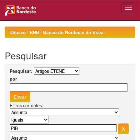
Skip
navigation
DSpace - BNB - Banco do Nordeste do Brasil
Pesquisar
Pesquisar:
por
Filtros correntes: