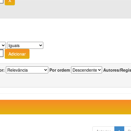
or:
Por ordem
Autores/Regi