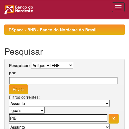
Skip
navigation
DSpace - BNB - Banco do Nordeste do Brasil
Pesquisar
Pesquisar:
por
Filtros correntes: