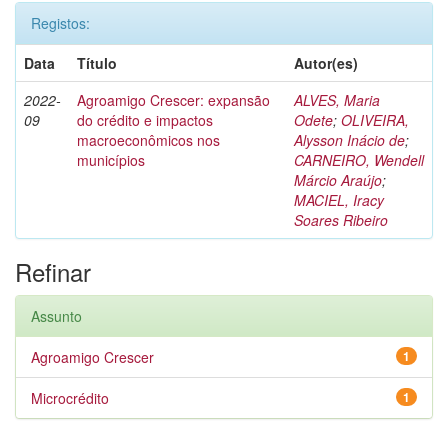
Registos:
Data
Título
Autor(es)
2022-
Agroamigo Crescer: expansão
ALVES, Maria
09
do crédito e impactos
Odete
;
OLIVEIRA,
macroeconômicos nos
Alysson Inácio de
;
municípios
CARNEIRO, Wendell
Márcio Araújo
;
MACIEL, Iracy
Soares Ribeiro
Refinar
Assunto
Agroamigo Crescer
1
Microcrédito
1