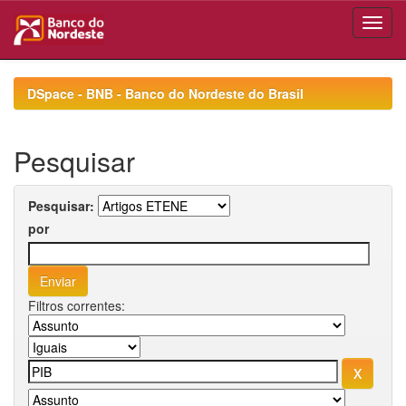
Skip
navigation
DSpace - BNB - Banco do Nordeste do Brasil
Pesquisar
Pesquisar:
por
Filtros correntes: