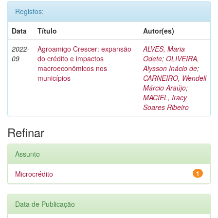
Registos:
Data
Título
Autor(es)
2022-
Agroamigo Crescer: expansão
ALVES, Maria
09
do crédito e impactos
Odete
;
OLIVEIRA,
macroeconômicos nos
Alysson Inácio de
;
municípios
CARNEIRO, Wendell
Márcio Araújo
;
MACIEL, Iracy
Soares Ribeiro
Refinar
Assunto
Microcrédito
1
Data de Publicação