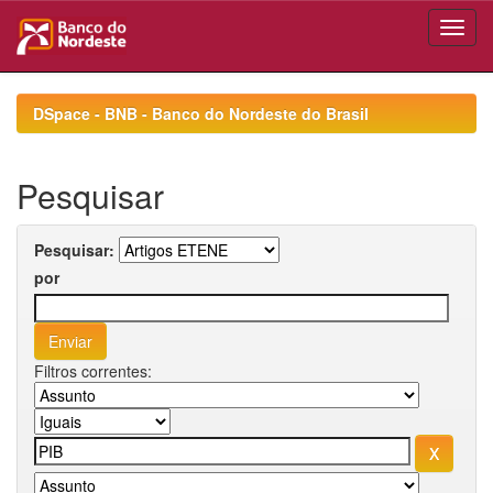
Skip
navigation
DSpace - BNB - Banco do Nordeste do Brasil
Pesquisar
Pesquisar:
por
Filtros correntes: