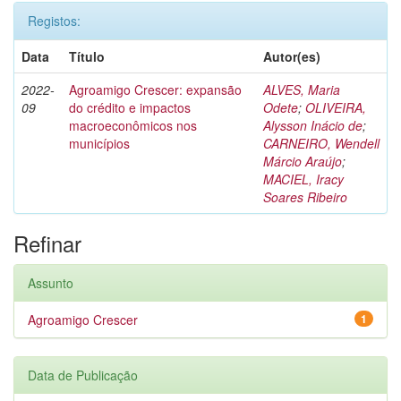
Registos:
Data
Título
Autor(es)
2022-
Agroamigo Crescer: expansão
ALVES, Maria
09
do crédito e impactos
Odete
;
OLIVEIRA,
macroeconômicos nos
Alysson Inácio de
;
municípios
CARNEIRO, Wendell
Márcio Araújo
;
MACIEL, Iracy
Soares Ribeiro
Refinar
Assunto
Agroamigo Crescer
1
Data de Publicação