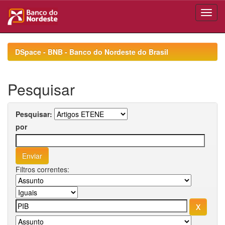
Skip
navigation
DSpace - BNB - Banco do Nordeste do Brasil
Pesquisar
Pesquisar:
por
Filtros correntes: