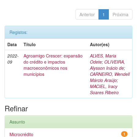
Anterior
1
Próxima
Registos:
Data
Título
Autor(es)
2022-
Agroamigo Crescer: expansão
ALVES, Maria
09
do crédito e impactos
Odete
;
OLIVEIRA,
macroeconômicos nos
Alysson Inácio de
;
municípios
CARNEIRO, Wendell
Márcio Araújo
;
MACIEL, Iracy
Soares Ribeiro
Refinar
Assunto
Microcrédito
1