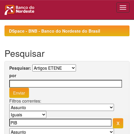
Skip
navigation
DSpace - BNB - Banco do Nordeste do Brasil
Pesquisar
Pesquisar:
por
Filtros correntes: