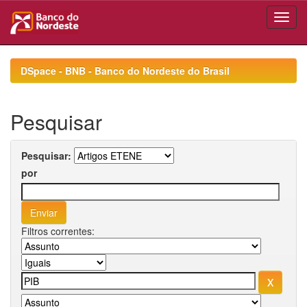
Skip
navigation
DSpace - BNB - Banco do Nordeste do Brasil
Pesquisar
Pesquisar:
por
Filtros correntes: