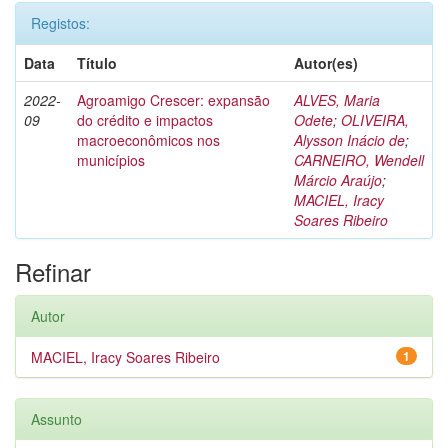
Registos:
Data
Título
Autor(es)
2022-
Agroamigo Crescer: expansão
ALVES, Maria
09
do crédito e impactos
Odete
;
OLIVEIRA,
macroeconômicos nos
Alysson Inácio de
;
municípios
CARNEIRO, Wendell
Márcio Araújo
;
MACIEL, Iracy
Soares Ribeiro
Refinar
Autor
MACIEL, Iracy Soares Ribeiro
1
Assunto