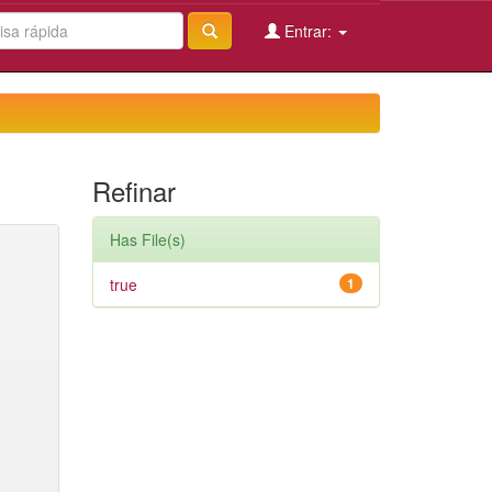
Entrar:
Refinar
Has File(s)
true
1