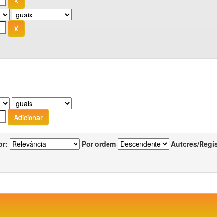
or:
Por ordem
Autores/Regi