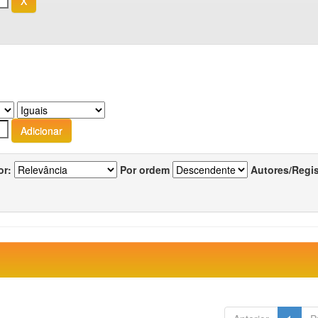
or:
Por ordem
Autores/Regi