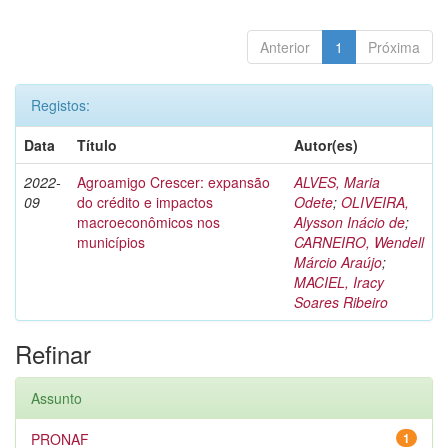
Anterior
1
Próxima
Registos:
Data
Título
Autor(es)
2022-
Agroamigo Crescer: expansão
ALVES, Maria
09
do crédito e impactos
Odete
;
OLIVEIRA,
macroeconômicos nos
Alysson Inácio de
;
municípios
CARNEIRO, Wendell
Márcio Araújo
;
MACIEL, Iracy
Soares Ribeiro
Refinar
Assunto
PRONAF
1