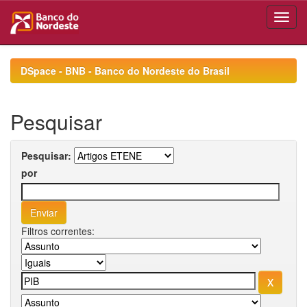
Skip
navigation
DSpace - BNB - Banco do Nordeste do Brasil
Pesquisar
Pesquisar:
por
Filtros correntes: