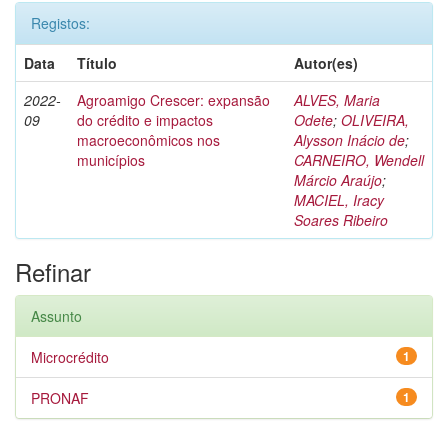
Registos:
Data
Título
Autor(es)
2022-
Agroamigo Crescer: expansão
ALVES, Maria
09
do crédito e impactos
Odete
;
OLIVEIRA,
macroeconômicos nos
Alysson Inácio de
;
municípios
CARNEIRO, Wendell
Márcio Araújo
;
MACIEL, Iracy
Soares Ribeiro
Refinar
Assunto
Microcrédito
1
PRONAF
1