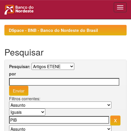
Skip
navigation
DSpace - BNB - Banco do Nordeste do Brasil
Pesquisar
Pesquisar:
por
Filtros correntes: