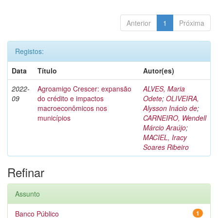
Anterior
1
Próxima
Registos:
Data
Título
Autor(es)
2022-
Agroamigo Crescer: expansão
ALVES, Maria
09
do crédito e impactos
Odete
;
OLIVEIRA,
macroeconômicos nos
Alysson Inácio de
;
municípios
CARNEIRO, Wendell
Márcio Araújo
;
MACIEL, Iracy
Soares Ribeiro
Refinar
Assunto
Banco Público
1