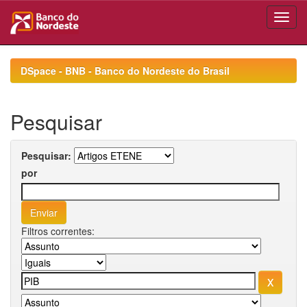
Skip
navigation
DSpace - BNB - Banco do Nordeste do Brasil
Pesquisar
Pesquisar:
por
Filtros correntes: