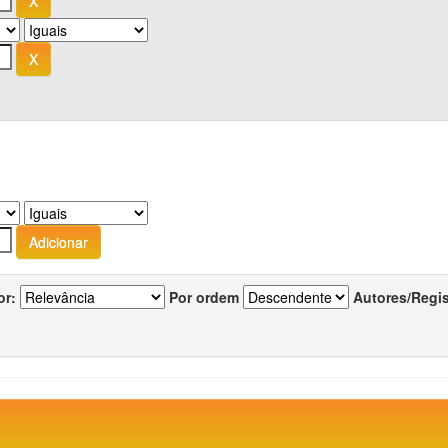
or:
Por ordem
Autores/Regi