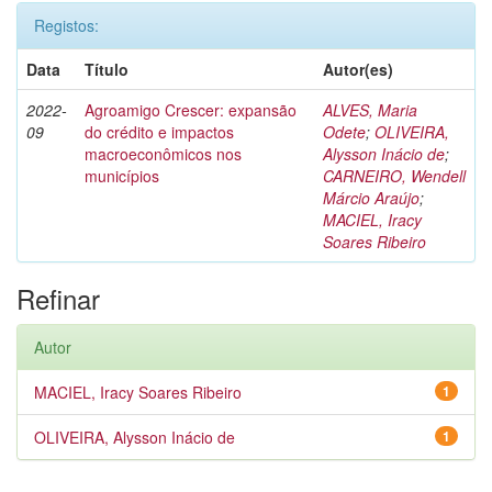
Registos:
Data
Título
Autor(es)
2022-
Agroamigo Crescer: expansão
ALVES, Maria
09
do crédito e impactos
Odete
;
OLIVEIRA,
macroeconômicos nos
Alysson Inácio de
;
municípios
CARNEIRO, Wendell
Márcio Araújo
;
MACIEL, Iracy
Soares Ribeiro
Refinar
Autor
MACIEL, Iracy Soares Ribeiro
1
OLIVEIRA, Alysson Inácio de
1