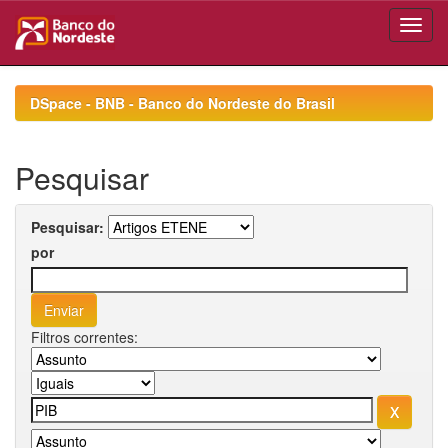
Skip
navigation
DSpace - BNB - Banco do Nordeste do Brasil
Pesquisar
Pesquisar:
por
Filtros correntes: