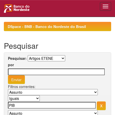
Skip
navigation
DSpace - BNB - Banco do Nordeste do Brasil
Pesquisar
Pesquisar:
por
Filtros correntes: