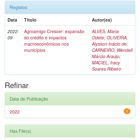
Registos:
Data
Título
Autor(es)
2022-
Agroamigo Crescer: expansão
ALVES, Maria
09
do crédito e impactos
Odete
;
OLIVEIRA,
macroeconômicos nos
Alysson Inácio de
;
municípios
CARNEIRO, Wendell
Márcio Araújo
;
MACIEL, Iracy
Soares Ribeiro
Refinar
Data de Publicação
2022
1
Has File(s)