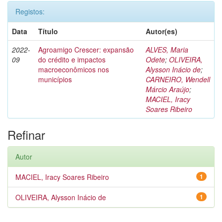
Registos:
Data
Título
Autor(es)
2022-
Agroamigo Crescer: expansão
ALVES, Maria
09
do crédito e impactos
Odete
;
OLIVEIRA,
macroeconômicos nos
Alysson Inácio de
;
municípios
CARNEIRO, Wendell
Márcio Araújo
;
MACIEL, Iracy
Soares Ribeiro
Refinar
Autor
MACIEL, Iracy Soares Ribeiro
1
OLIVEIRA, Alysson Inácio de
1