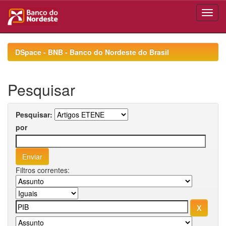
Skip
navigation
DSpace - BNB - Banco do Nordeste do Brasil
Pesquisar
Pesquisar:
por
Filtros correntes: