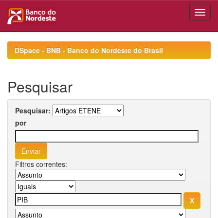
Skip
navigation
DSpace - BNB - Banco do Nordeste do Brasil
Pesquisar
Pesquisar:
por
Filtros correntes: