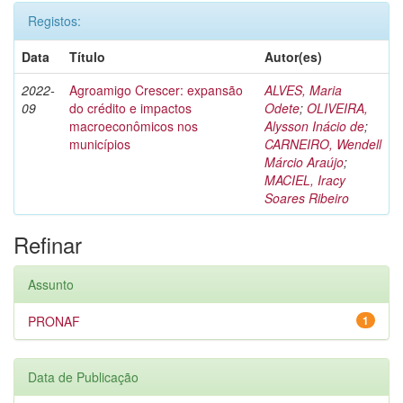
Registos:
Data
Título
Autor(es)
2022-
Agroamigo Crescer: expansão
ALVES, Maria
09
do crédito e impactos
Odete
;
OLIVEIRA,
macroeconômicos nos
Alysson Inácio de
;
municípios
CARNEIRO, Wendell
Márcio Araújo
;
MACIEL, Iracy
Soares Ribeiro
Refinar
Assunto
PRONAF
1
Data de Publicação