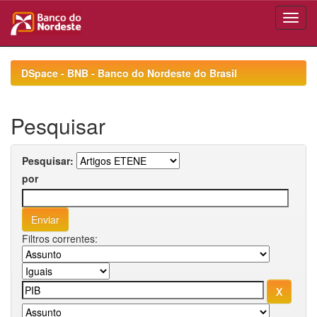
Skip
navigation
DSpace - BNB - Banco do Nordeste do Brasil
Pesquisar
Pesquisar:
por
Filtros correntes: