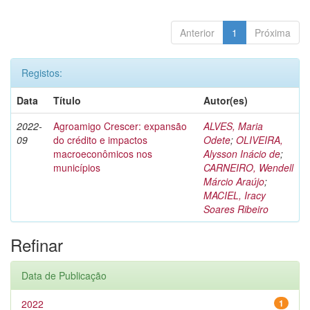
Anterior
1
Próxima
Registos:
Data
Título
Autor(es)
2022-
Agroamigo Crescer: expansão
ALVES, Maria
09
do crédito e impactos
Odete
;
OLIVEIRA,
macroeconômicos nos
Alysson Inácio de
;
municípios
CARNEIRO, Wendell
Márcio Araújo
;
MACIEL, Iracy
Soares Ribeiro
Refinar
Data de Publicação
2022
1