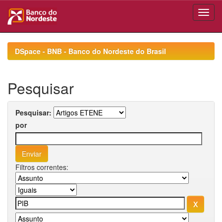
Skip
navigation
DSpace - BNB - Banco do Nordeste do Brasil
Pesquisar
Pesquisar:
por
Filtros correntes: