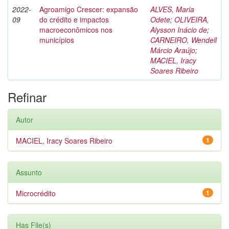
2022-
Agroamigo Crescer: expansão
ALVES, Maria
09
do crédito e impactos
Odete
;
OLIVEIRA,
macroeconômicos nos
Alysson Inácio de
;
municípios
CARNEIRO, Wendell
Márcio Araújo
;
MACIEL, Iracy
Soares Ribeiro
Refinar
Autor
MACIEL, Iracy Soares Ribeiro
1
Assunto
Microcrédito
1
Has File(s)