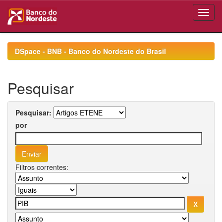
Skip
navigation
DSpace - BNB - Banco do Nordeste do Brasil
Pesquisar
Pesquisar:
por
Filtros correntes: