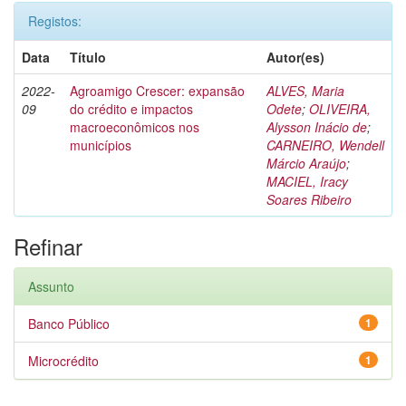
Registos:
Data
Título
Autor(es)
2022-
Agroamigo Crescer: expansão
ALVES, Maria
09
do crédito e impactos
Odete
;
OLIVEIRA,
macroeconômicos nos
Alysson Inácio de
;
municípios
CARNEIRO, Wendell
Márcio Araújo
;
MACIEL, Iracy
Soares Ribeiro
Refinar
Assunto
Banco Público
1
Microcrédito
1