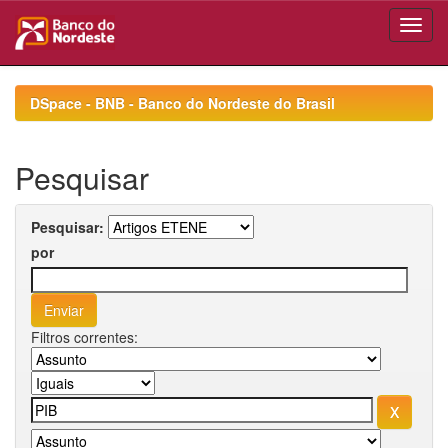
Skip
navigation
DSpace - BNB - Banco do Nordeste do Brasil
Pesquisar
Pesquisar:
por
Filtros correntes: