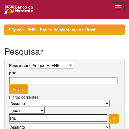
Skip
navigation
DSpace - BNB - Banco do Nordeste do Brasil
Pesquisar
Pesquisar:
por
Filtros correntes: