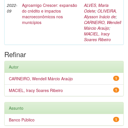
2022-
Agroamigo Crescer: expansão
ALVES, Maria
09
do crédito e impactos
Odete
;
OLIVEIRA,
macroeconômicos nos
Alysson Inácio de
;
municípios
CARNEIRO, Wendell
Márcio Araújo
;
MACIEL, Iracy
Soares Ribeiro
Refinar
Autor
CARNEIRO, Wendell Márcio Araújo
1
MACIEL, Iracy Soares Ribeiro
1
Assunto
Banco Público
1