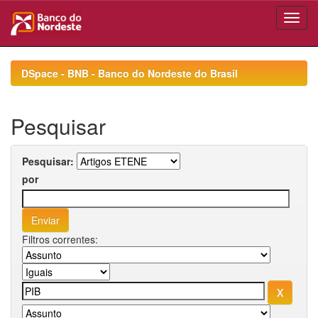
Skip
navigation
DSpace - BNB - Banco do Nordeste do Brasil
Pesquisar
Pesquisar:
por
Filtros correntes: