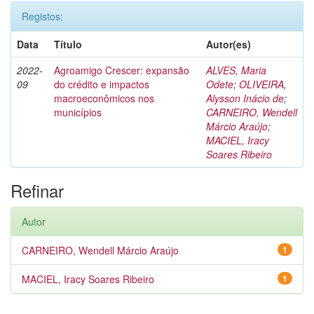
Registos:
Data
Título
Autor(es)
2022-
Agroamigo Crescer: expansão
ALVES, Maria
09
do crédito e impactos
Odete
;
OLIVEIRA,
macroeconômicos nos
Alysson Inácio de
;
municípios
CARNEIRO, Wendell
Márcio Araújo
;
MACIEL, Iracy
Soares Ribeiro
Refinar
Autor
CARNEIRO, Wendell Márcio Araújo
1
MACIEL, Iracy Soares Ribeiro
1