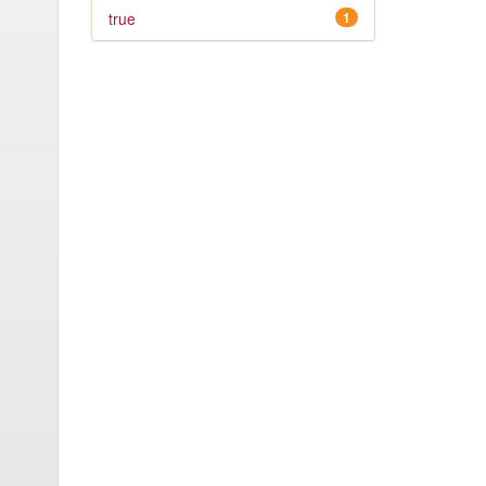
true
1