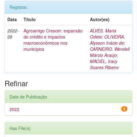
Registos:
Data
Título
Autor(es)
2022-
Agroamigo Crescer: expansão
ALVES, Maria
09
do crédito e impactos
Odete
;
OLIVEIRA,
macroeconômicos nos
Alysson Inácio de
;
municípios
CARNEIRO, Wendell
Márcio Araújo
;
MACIEL, Iracy
Soares Ribeiro
Refinar
Data de Publicação
2022
1
Has File(s)