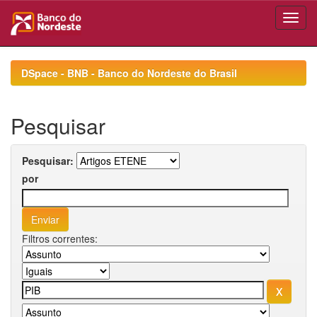
Skip
navigation
DSpace - BNB - Banco do Nordeste do Brasil
Pesquisar
Pesquisar:
por
Filtros correntes: