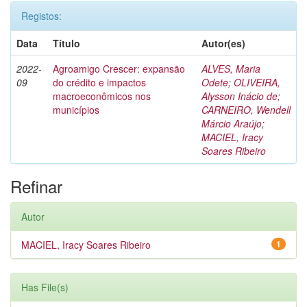
Registos:
Data
Título
Autor(es)
2022-
Agroamigo Crescer: expansão
ALVES, Maria
09
do crédito e impactos
Odete
;
OLIVEIRA,
macroeconômicos nos
Alysson Inácio de
;
municípios
CARNEIRO, Wendell
Márcio Araújo
;
MACIEL, Iracy
Soares Ribeiro
Refinar
Autor
MACIEL, Iracy Soares Ribeiro
1
Has File(s)