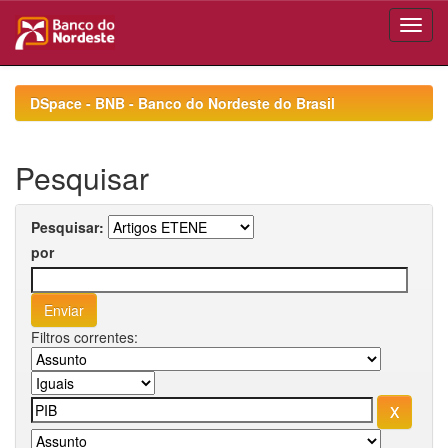
Skip
navigation
DSpace - BNB - Banco do Nordeste do Brasil
Pesquisar
Pesquisar:
por
Filtros correntes: