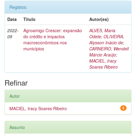
Registos:
Data
Título
Autor(es)
2022-
Agroamigo Crescer: expansão
ALVES, Maria
09
do crédito e impactos
Odete
;
OLIVEIRA,
macroeconômicos nos
Alysson Inácio de
;
municípios
CARNEIRO, Wendell
Márcio Araújo
;
MACIEL, Iracy
Soares Ribeiro
Refinar
Autor
MACIEL, Iracy Soares Ribeiro
1
Assunto