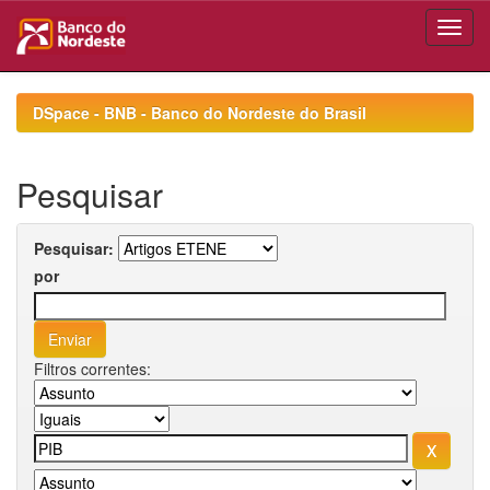
Skip
navigation
DSpace - BNB - Banco do Nordeste do Brasil
Pesquisar
Pesquisar:
por
Filtros correntes: