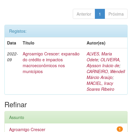
Anterior
1
Próxima
Registos:
Data
Título
Autor(es)
2022-
Agroamigo Crescer: expansão
ALVES, Maria
09
do crédito e impactos
Odete
;
OLIVEIRA,
macroeconômicos nos
Alysson Inácio de
;
municípios
CARNEIRO, Wendell
Márcio Araújo
;
MACIEL, Iracy
Soares Ribeiro
Refinar
Assunto
Agroamigo Crescer
1