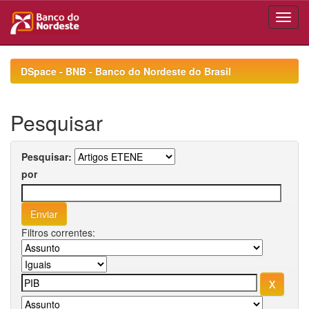
Skip
navigation
DSpace - BNB - Banco do Nordeste do Brasil
Pesquisar
Pesquisar:
por
Filtros correntes: