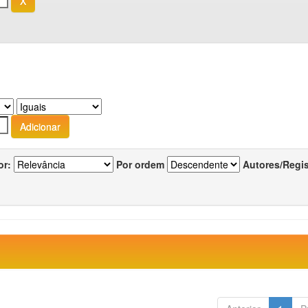
or:
Por ordem
Autores/Regi