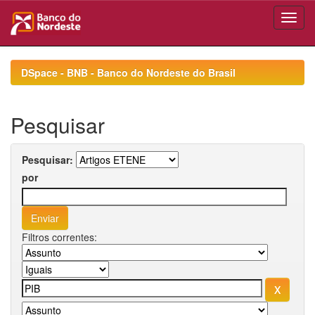
Skip
navigation
DSpace - BNB - Banco do Nordeste do Brasil
Pesquisar
Pesquisar:
por
Filtros correntes: