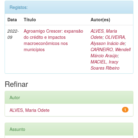
Registos:
Data
Título
Autor(es)
2022-
Agroamigo Crescer: expansão
ALVES, Maria
09
do crédito e impactos
Odete
;
OLIVEIRA,
macroeconômicos nos
Alysson Inácio de
;
municípios
CARNEIRO, Wendell
Márcio Araújo
;
MACIEL, Iracy
Soares Ribeiro
Refinar
Autor
ALVES, Maria Odete
1
Assunto