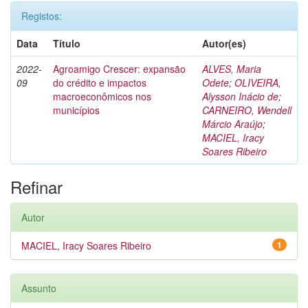
Registos:
Data
Título
Autor(es)
2022-
Agroamigo Crescer: expansão
ALVES, Maria
09
do crédito e impactos
Odete
;
OLIVEIRA,
macroeconômicos nos
Alysson Inácio de
;
municípios
CARNEIRO, Wendell
Márcio Araújo
;
MACIEL, Iracy
Soares Ribeiro
Refinar
Autor
MACIEL, Iracy Soares Ribeiro
1
Assunto