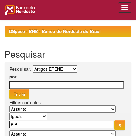
Skip
navigation
DSpace - BNB - Banco do Nordeste do Brasil
Pesquisar
Pesquisar:
por
Filtros correntes: