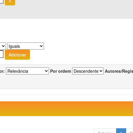
or:
Por ordem
Autores/Regi