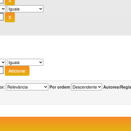
or:
Por ordem
Autores/Regi