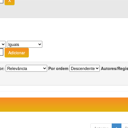
or:
Por ordem
Autores/Regi