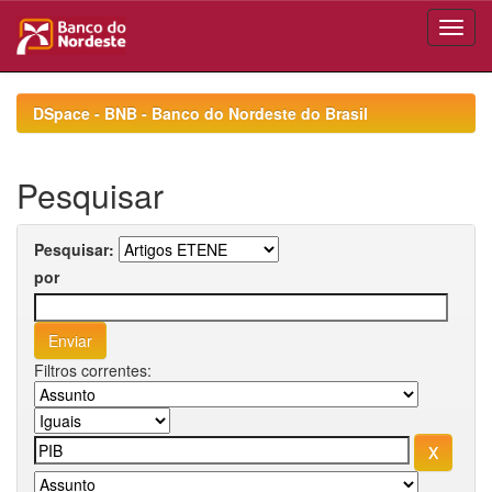
Skip
navigation
DSpace - BNB - Banco do Nordeste do Brasil
Pesquisar
Pesquisar:
por
Filtros correntes: