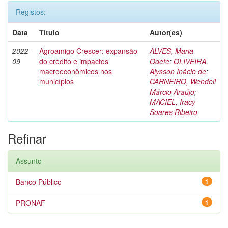
Registos:
Data
Título
Autor(es)
2022-
Agroamigo Crescer: expansão
ALVES, Maria
09
do crédito e impactos
Odete
;
OLIVEIRA,
macroeconômicos nos
Alysson Inácio de
;
municípios
CARNEIRO, Wendell
Márcio Araújo
;
MACIEL, Iracy
Soares Ribeiro
Refinar
Assunto
Banco Público
1
PRONAF
1