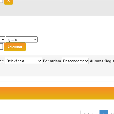
or:
Por ordem
Autores/Regi