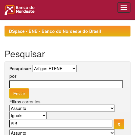
Skip
navigation
DSpace - BNB - Banco do Nordeste do Brasil
Pesquisar
Pesquisar:
por
Filtros correntes: