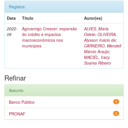
Registos:
Data
Título
Autor(es)
2022-
Agroamigo Crescer: expansão
ALVES, Maria
09
do crédito e impactos
Odete
;
OLIVEIRA,
macroeconômicos nos
Alysson Inácio de
;
municípios
CARNEIRO, Wendell
Márcio Araújo
;
MACIEL, Iracy
Soares Ribeiro
Refinar
Assunto
Banco Público
1
PRONAF
1