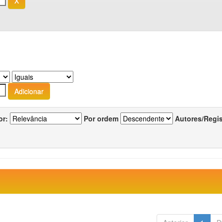
or:
Por ordem
Autores/Regi