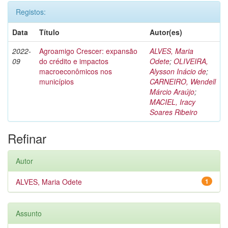
Registos:
Data
Título
Autor(es)
2022-
Agroamigo Crescer: expansão
ALVES, Maria
09
do crédito e impactos
Odete
;
OLIVEIRA,
macroeconômicos nos
Alysson Inácio de
;
municípios
CARNEIRO, Wendell
Márcio Araújo
;
MACIEL, Iracy
Soares Ribeiro
Refinar
Autor
ALVES, Maria Odete
1
Assunto