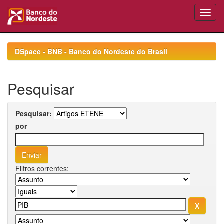
Skip
navigation
DSpace - BNB - Banco do Nordeste do Brasil
Pesquisar
Pesquisar:
por
Filtros correntes: