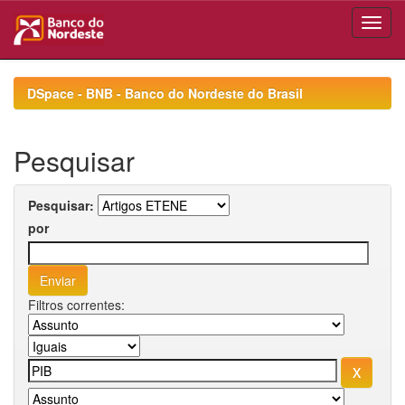
Skip
navigation
DSpace - BNB - Banco do Nordeste do Brasil
Pesquisar
Pesquisar:
por
Filtros correntes: