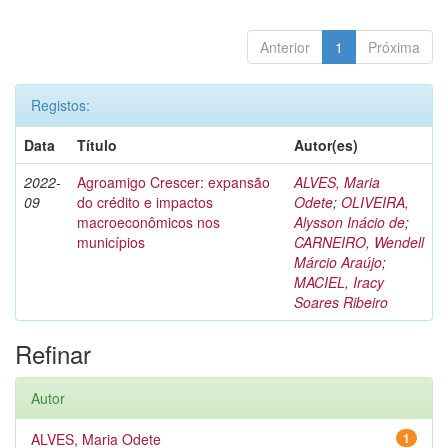
Anterior
1
Próxima
Registos:
Data
Título
Autor(es)
2022-
Agroamigo Crescer: expansão
ALVES, Maria
09
do crédito e impactos
Odete
;
OLIVEIRA,
macroeconômicos nos
Alysson Inácio de
;
municípios
CARNEIRO, Wendell
Márcio Araújo
;
MACIEL, Iracy
Soares Ribeiro
Refinar
Autor
ALVES, Maria Odete
1