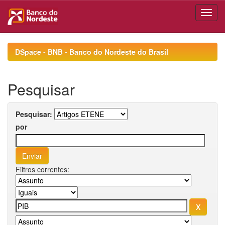
Skip
navigation
DSpace - BNB - Banco do Nordeste do Brasil
Pesquisar
Pesquisar:
por
Filtros correntes: