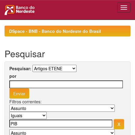
Skip
navigation
DSpace - BNB - Banco do Nordeste do Brasil
Pesquisar
Pesquisar:
por
Filtros correntes: