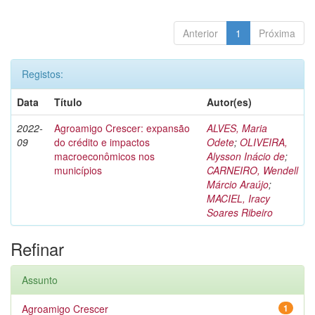
Anterior
1
Próxima
Registos:
Data
Título
Autor(es)
2022-
Agroamigo Crescer: expansão
ALVES, Maria
09
do crédito e impactos
Odete
;
OLIVEIRA,
macroeconômicos nos
Alysson Inácio de
;
municípios
CARNEIRO, Wendell
Márcio Araújo
;
MACIEL, Iracy
Soares Ribeiro
Refinar
Assunto
Agroamigo Crescer
1