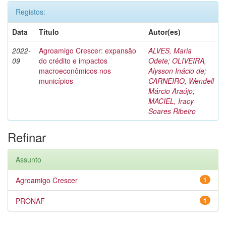
Registos:
Data
Título
Autor(es)
2022-
Agroamigo Crescer: expansão
ALVES, Maria
09
do crédito e impactos
Odete
;
OLIVEIRA,
macroeconômicos nos
Alysson Inácio de
;
municípios
CARNEIRO, Wendell
Márcio Araújo
;
MACIEL, Iracy
Soares Ribeiro
Refinar
Assunto
Agroamigo Crescer
1
PRONAF
1