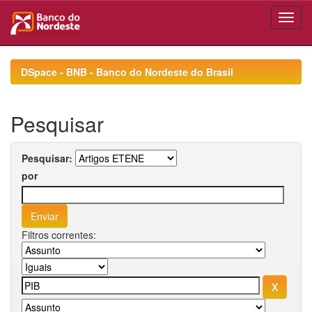
Skip
navigation
DSpace - BNB - Banco do Nordeste do Brasil
Pesquisar
Pesquisar:
por
Filtros correntes: