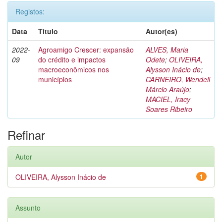
Registos:
Data
Título
Autor(es)
2022-
Agroamigo Crescer: expansão
ALVES, Maria
09
do crédito e impactos
Odete
;
OLIVEIRA,
macroeconômicos nos
Alysson Inácio de
;
municípios
CARNEIRO, Wendell
Márcio Araújo
;
MACIEL, Iracy
Soares Ribeiro
Refinar
Autor
OLIVEIRA, Alysson Inácio de
1
Assunto