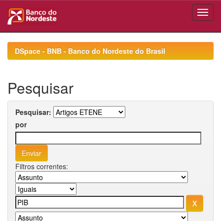
Skip
navigation
DSpace - BNB - Banco do Nordeste do Brasil
Pesquisar
Pesquisar:
por
Filtros correntes: