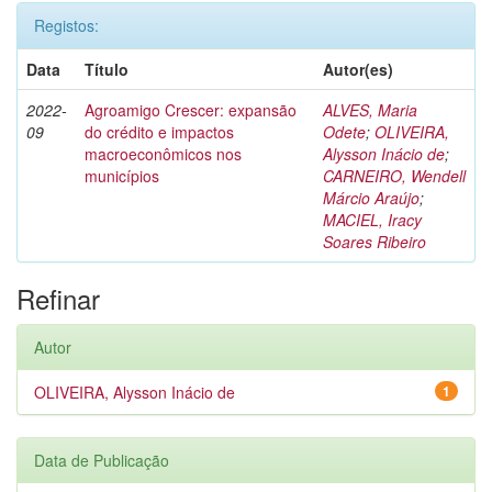
Registos:
Data
Título
Autor(es)
2022-
Agroamigo Crescer: expansão
ALVES, Maria
09
do crédito e impactos
Odete
;
OLIVEIRA,
macroeconômicos nos
Alysson Inácio de
;
municípios
CARNEIRO, Wendell
Márcio Araújo
;
MACIEL, Iracy
Soares Ribeiro
Refinar
Autor
OLIVEIRA, Alysson Inácio de
1
Data de Publicação