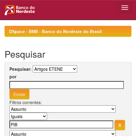
Skip
navigation
DSpace - BNB - Banco do Nordeste do Brasil
Pesquisar
Pesquisar:
por
Filtros correntes: