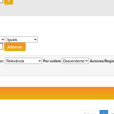
or:
Por ordem
Autores/Regi