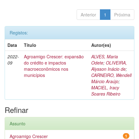
Anterior
1
Próxima
Registos:
Data
Título
Autor(es)
2022-
Agroamigo Crescer: expansão
ALVES, Maria
09
do crédito e impactos
Odete
;
OLIVEIRA,
macroeconômicos nos
Alysson Inácio de
;
municípios
CARNEIRO, Wendell
Márcio Araújo
;
MACIEL, Iracy
Soares Ribeiro
Refinar
Assunto
Agroamigo Crescer
1