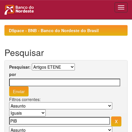
Skip
navigation
DSpace - BNB - Banco do Nordeste do Brasil
Pesquisar
Pesquisar:
por
Filtros correntes: