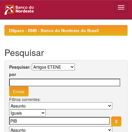
Skip
navigation
DSpace - BNB - Banco do Nordeste do Brasil
Pesquisar
Pesquisar:
por
Filtros correntes: