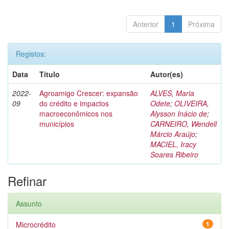
Anterior
1
Próxima
Registos:
Data
Título
Autor(es)
2022-
Agroamigo Crescer: expansão
ALVES, Maria
09
do crédito e impactos
Odete
;
OLIVEIRA,
macroeconômicos nos
Alysson Inácio de
;
municípios
CARNEIRO, Wendell
Márcio Araújo
;
MACIEL, Iracy
Soares Ribeiro
Refinar
Assunto
Microcrédito
1